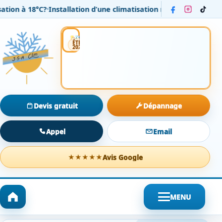
 18°C?
Installation d’une climatisation réversible Daikin dans u
Installation
Entretien
Dépannage
ÉTÉ
2026
Devis gratuit
Dépannage
Appel
Email
Avis Google
★★★★★
MENU