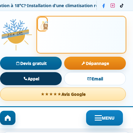
 18°C?
Installation d’une climatisation réversible Daikin dans 
Installation
Entretien
Dépannage
ÉTÉ
2026
Devis gratuit
Dépannage
Appel
Email
Avis Google
★★★★★
MENU