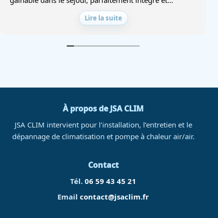
totalement discret.
Lire la suite
Un grand merci au dirigeant pour ses conseils avisés et
son expertise. Il a su nous proposer des solutions
innovantes et adaptées à notre maison, auxquelles
nous n'aurions pas pensé.
Le travail est d'une grande qualité, les finitions sont
impeccables et le chantier a été réalisé avec sérieux et
professionnalisme. Une entreprise de confiance que
À propos de JSA CLIM
nous recommandons sans hésiter !
JSA CLIM intervient pour l’installation, l’entretien et le
dépannage de climatisation et pompe à chaleur air/air.
Contact
Tél.
06 59 43 45 21
Email
contact@jsaclim.fr