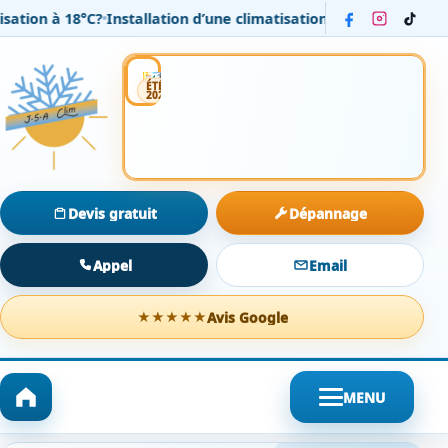
tion à 18°C?
Installation d’une climatisation réversible Daikin
Installation
Entretien
Dépannage
ÉTÉ
2026
Devis gratuit
Dépannage
Appel
Email
Avis Google
★★★★★
MENU