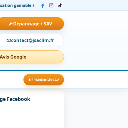
n gainable Airzone chez un particulier : installation et confort
Dépannage / SAV
contact@jsaclim.fr
 Avis Google
DÉPANNAGE/SAV
age Facebook