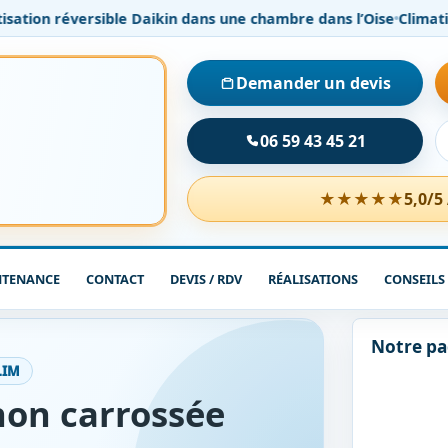
tion réversible Daikin dans une chambre dans l’Oise
Climatisatio
Demander un devis
06 59 43 45 21
★★★★★
5,0/5
NTENANCE
CONTACT
DEVIS / RDV
RÉALISATIONS
CONSEILS
Notre p
LIM
non carrossée