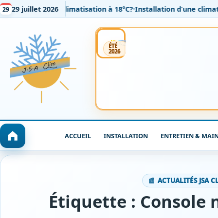
ent régler sa climatisation à 18°C?
29 juillet 2026
Installation d’une climatisa
29
Installation
Entretien
Dépannage / SAV
ÉTÉ
2026
ACCUEIL
INSTALLATION
ENTRETIEN & MAI
ACTUALITÉS JSA C
Étiquette :
Console 