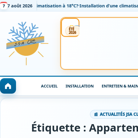
t régler sa climatisation à 18°C?
7 août 2026
Installation d’une climatisatio
7
Installation
Entretien
Dépannage / SAV
ÉTÉ
2026
ACCUEIL
INSTALLATION
ENTRETIEN & MAI
ACTUALITÉS JSA C
Étiquette :
Appartem