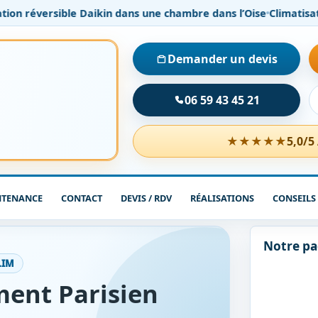
n réversible Daikin dans une chambre dans l’Oise
Climatisation 
Demander un devis
06 59 43 45 21
★★★★★
5,0/5
NTENANCE
CONTACT
DEVIS / RDV
RÉALISATIONS
CONSEILS
Notre p
LIM
ent Parisien