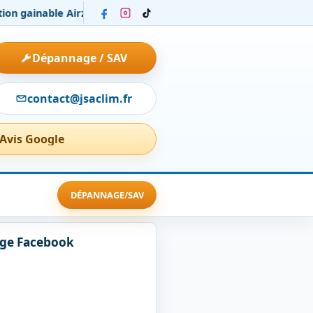
gainable Airzone chez un particulier : installation et confort pa
Dépannage / SAV
contact@jsaclim.fr
 Avis Google
DÉPANNAGE/SAV
age Facebook