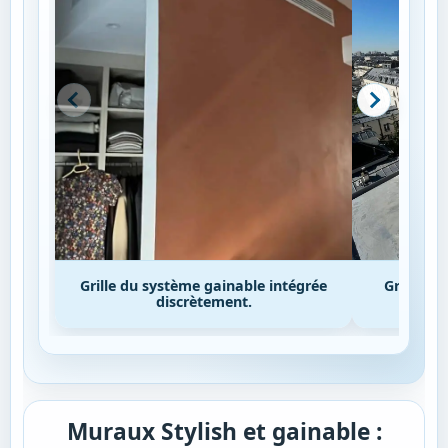
Grille du système gainable intégrée
Groupe ex
discrètement.
i
Muraux Stylish et gainable :