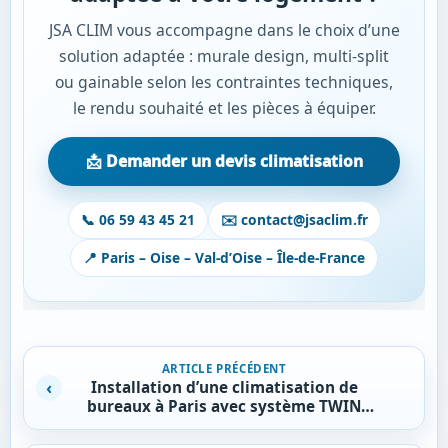
JSA CLIM vous accompagne dans le choix d’une
solution adaptée : murale design, multi-split
ou gainable selon les contraintes techniques,
le rendu souhaité et les pièces à équiper.
📩 Demander un devis climatisation
📞 06 59 43 45 21
✉️ contact@jsaclim.fr
📍 Paris – Oise – Val-d’Oise – Île-de-France
Navigation de l’article
ARTICLE PRÉCÉDENT
Installation d’une climatisation de
bureaux à Paris avec système TWIN
Daikin