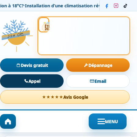
18°C?
Installation d’une climatisation réversible Daikin dans u
Installation
Entretien
Dépannage
ÉTÉ
2026
Devis gratuit
Dépannage
Appel
Email
Avis Google
★★★★★
MENU