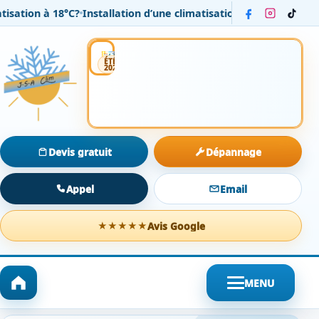
sation à 18°C?
Installation d’une climatisation réversible Daik
Installation
Entretien
Dépannage
ÉTÉ
2026
Devis gratuit
Dépannage
Appel
Email
Avis Google
★★★★★
MENU