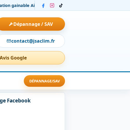
 gainable Airzone chez un particulier : installation et confort 
Dépannage / SAV
contact@jsaclim.fr
 Avis Google
DÉPANNAGE/SAV
age Facebook