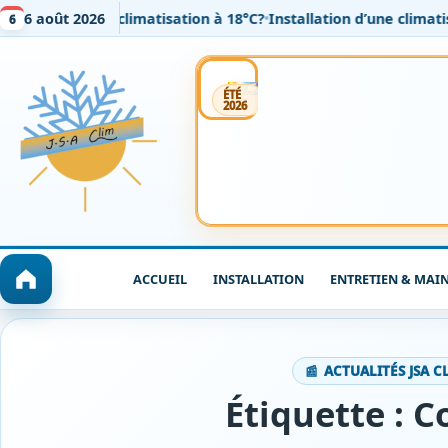
nt régler sa climatisation à 18°C?
6 août 2026
Installation d’une climatisat
6
Installation
Entretien
Dépannage / SAV
ÉTÉ
2026
ACCUEIL
INSTALLATION
ENTRETIEN & MAI
ACTUALITÉS JSA C
Étiquette :
C