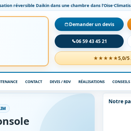
ion réversible Daikin dans une chambre dans l’Oise
Climatisation
Demander un devis
06 59 43 45 21
★★★★★
5,0/5
NTENANCE
CONTACT
DEVIS / RDV
RÉALISATIONS
CONSEILS
Notre p
LIM
onsole