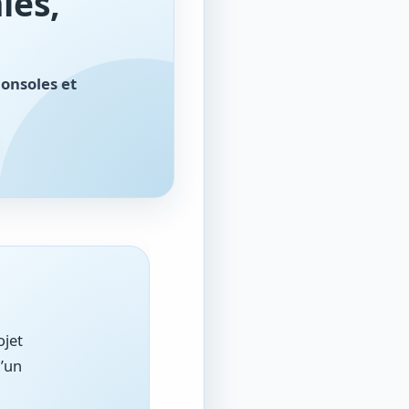
les,
consoles et
ojet
u’un