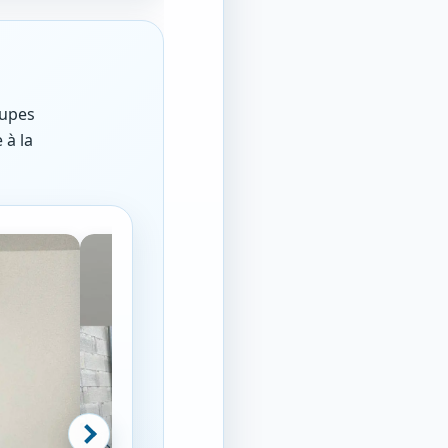
oupes
 à la