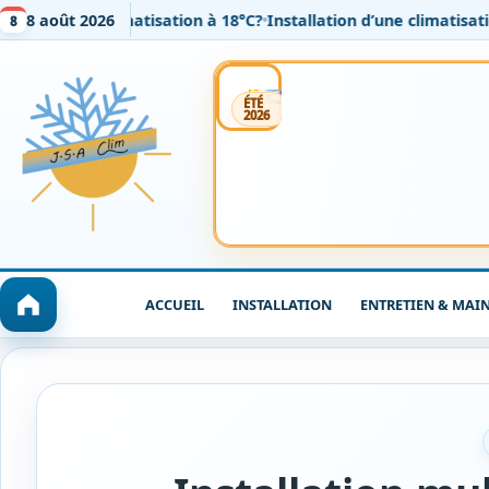
 climatisation à 18°C?
8 août 2026
Installation d’une climatisation réversib
8
Installation
Entretien
Dépannage / SAV
ÉTÉ
2026
ACCUEIL
INSTALLATION
ENTRETIEN & MAI