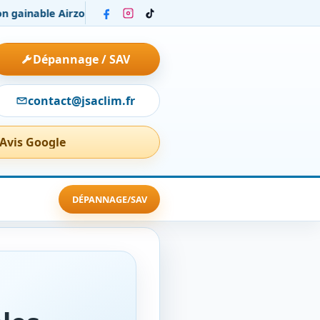
irzone chez un particulier : installation et confort par zone
Ins
Dépannage / SAV
contact@jsaclim.fr
 Avis Google
DÉPANNAGE/SAV