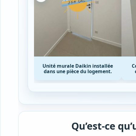
in installée
Console Daikin adaptée à la
Éq
u logement.
configuration de la pièce.
Qu’est-ce qu’u