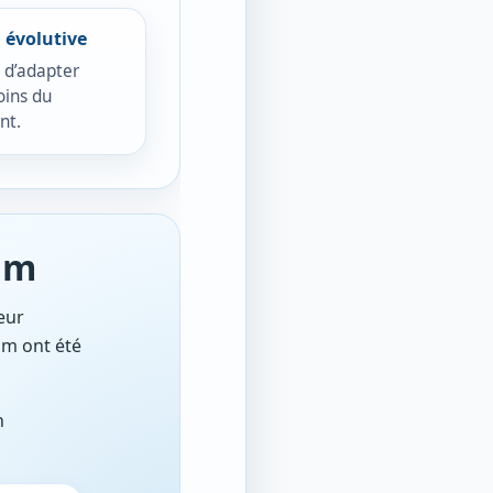
n évolutive
t d’adapter
oins du
nt.
lim
eur
im ont été
n