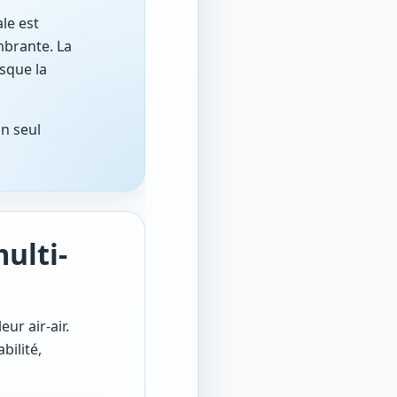
le est
mbrante. La
rsque la
un seul
ulti-
ur air-air.
bilité,