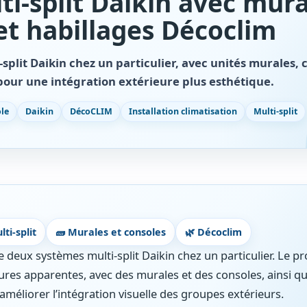
ti-split Daikin avec mura
et habillages Décoclim
-split Daikin chez un particulier, avec unités murales, 
pour une intégration extérieure plus esthétique.
le
Daikin
DécoCLIM
Installation climatisation
Multi-split
ti-split
🧱 Murales et consoles
🌿 Décoclim
de deux systèmes multi-split Daikin chez un particulier. Le pr
eures apparentes, avec des murales et des consoles, ainsi q
méliorer l’intégration visuelle des groupes extérieurs.