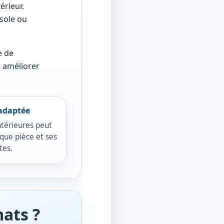
érieur.
sole ou
e de
e améliorer
 adaptée
ntérieures peut
que pièce et ses
tes.
ats ?