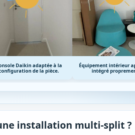
Habillage Décoclim
uipement intérieur apparent
améliorer l’intégr
intégré proprement.
extérieure.
ne installation multi-split ?