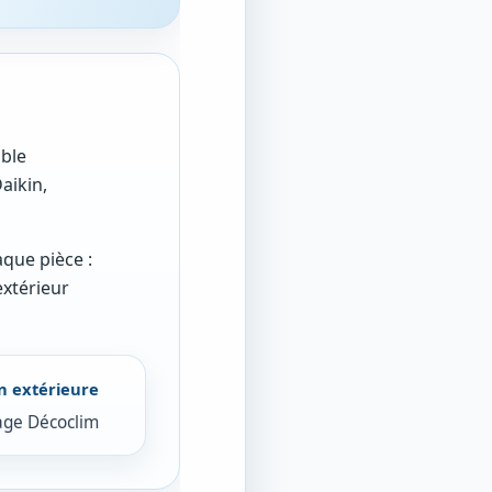
ible
aikin,
aque pièce :
extérieur
on extérieure
age Décoclim